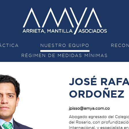
ÁCTICA
NUESTRO EQUIPO
RECON
RÉGIMEN DE MEDIDAS MÍNIMAS
JOSÉ RAFA
ORDOÑEZ
jpisso@amya.com.co
Abogado egresado del Colegi
del Rosario, con profundizaci
Internacional, y especialista 