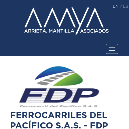
EN
/
ES
Toggle
navigati
FERROCARRILES DEL
PACÍFICO S.A.S. - FDP